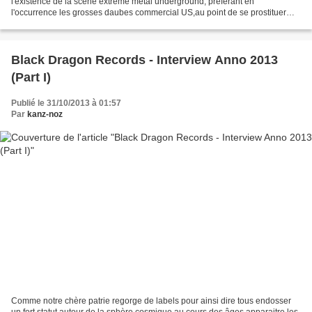
l'existence de la scène extrême metal underground, préférant en
l'occurrence les grosses daubes commercial US,au point de se prostituer
pour avoir un peu de notoriété tout en...
Black Dragon Records - Interview Anno 2013
(Part I)
Publié le 31/10/2013 à 01:57
Par
kanz-noz
Comme notre chère patrie regorge de labels pour ainsi dire tous endosser
un fort statut autour de la sphère cosmique au cours des âges apparaitre les