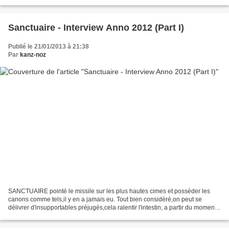
sort avant l’été chez Emanes, l’album...
Sanctuaire - Interview Anno 2012 (Part I)
Publié le 21/01/2013 à 21:38
Par
kanz-noz
SANCTUAIRE pointé le missile sur les plus hautes cimes et possèder les
canons comme tels,il y en a jamais eu. Tout bien considéré,on peut se
délivrer d'insupportables préjugés,cela ralentir l'intestin, a partir du moment
qu'une hauteur musicale,une ampleur...