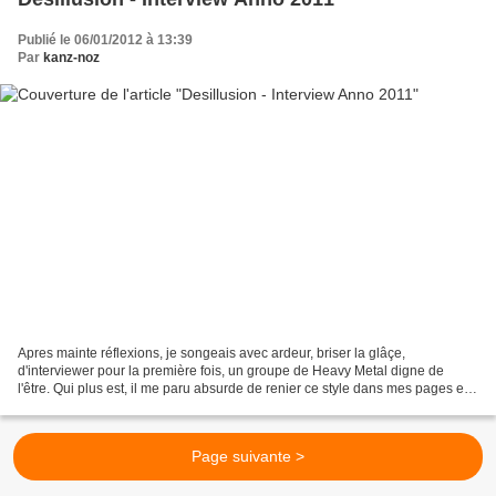
Publié le 06/01/2012 à 13:39
Par
kanz-noz
Apres mainte réflexions, je songeais avec ardeur, briser la glâçe,
d'interviewer pour la première fois, un groupe de Heavy Metal digne de
l'être. Qui plus est, il me paru absurde de renier ce style dans mes pages et
bien plus encore éveiller une partie...
Page suivante >