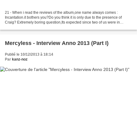
21 - When i read the reviews of the album,one name always comes :
Incantation.it bothers you?Do you think it is only due to the presence of
Craig? Extremely boring question,Its expected since two of us were in
Incantation.Obviously we are going to be...
Mercyless - Interview Anno 2013 (Part I)
Publié le 10/12/2013 à 18:14
Par
kanz-noz