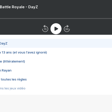
 Battle Royale - DayZ
 DayZ
 a 13 ans (et vous l'avez ignoré)
e (littéralement)
im Rayan
 toutes les règles
s les jeux vidéo
us choquant de Rockstar ? - Le scandale BULLY
e plus moche de Steam