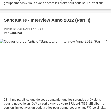
groupes(bands)? Nous avons encore les droits pour certains. Là, c'est sur, ils
ne nous ont pas contactés. (Ron: A ce que...
Sanctuaire - Interview Anno 2012 (Part II)
Publié le 25/01/2013 à 13:43
Par
kanz-noz
23 - Il me parait logique de vous demander quelles seront les prévisions
pour la nouvelle année? La sortie vinyl de votre BRILLANTISSIME album en
version limitée avec un gode a piles pour bonne-soeur en rut ??? Le vinyl