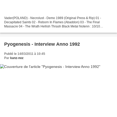
Vader(POLAND) - Necrolust - Demo 1989 (Original Press & Rip) 01 -
Decapitated Saints 02 - Reborn In Flames (Abaddon) 03 - The Final
Massacre 04 - The Wrath Hellish Thrash Black Metal Notenn : 10/10
http://www.mediafire.com/?a75cjv1yh0hjn3c Vader(POLAND)...
Pyogenesis - Interview Anno 1992
Publié le 14/03/2011 à 10:45
Par
kanz-noz