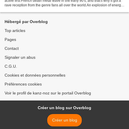
active first French death metal wave in the early 90's, and that's why it got a
rave reception from the genre fans all over the world.An explosion of energy
and frenzy bursted...
Hébergé par Overblog
Top articles
Pages
Contact
Signaler un abus
C.G.U.
Cookies et données personnelles
Préférences cookies
Voir le profil de kanz-noz sur le portail Overblog
Créer un blog sur Overblog
Créer un blog