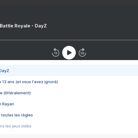
 Battle Royale - DayZ
 DayZ
 a 13 ans (et vous l'avez ignoré)
e (littéralement)
im Rayan
 toutes les règles
s les jeux vidéo
us choquant de Rockstar ? - Le scandale BULLY