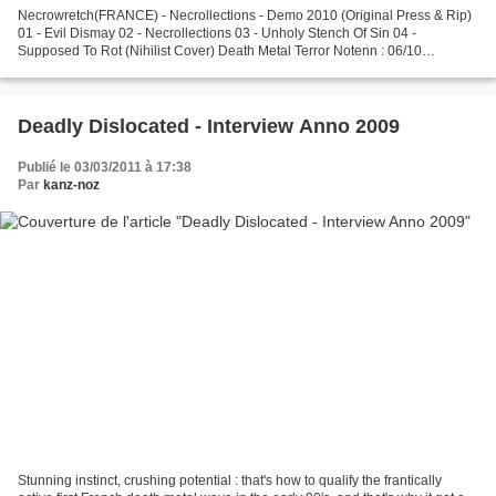
Necrowretch(FRANCE) - Necrollections - Demo 2010 (Original Press & Rip)
01 - Evil Dismay 02 - Necrollections 03 - Unholy Stench Of Sin 04 -
Supposed To Rot (Nihilist Cover) Death Metal Terror Notenn : 06/10
http://www.mediafire.com/?fvcbba97qfnkuen Shared...
Deadly Dislocated - Interview Anno 2009
Publié le 03/03/2011 à 17:38
Par
kanz-noz
Stunning instinct, crushing potential : that's how to qualify the frantically