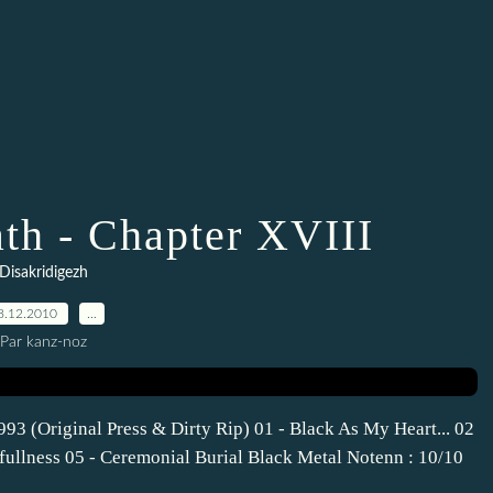
h - Chapter XVIII
Disakridigezh
8.12.2010
…
Par kanz-noz
(Original Press & Dirty Rip) 01 - Black As My Heart... 02
tfullness 05 - Ceremonial Burial Black Metal Notenn : 10/10