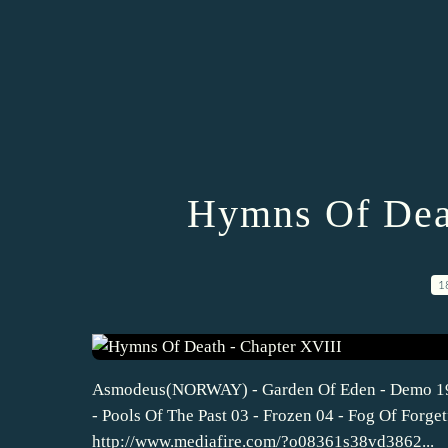
Hymns Of Deat
1
Asmodeus(NORWAY) - Garden Of Eden - Demo 1993 
- Pools Of The Past 03 - Frozen 04 - Fog Of Forge
http://www.mediafire.com/?o08361s38vd3862...