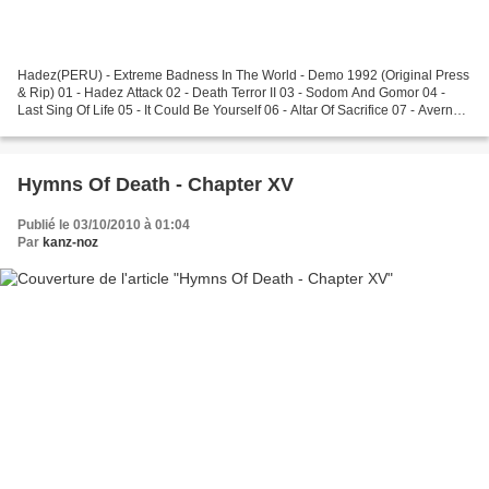
Hadez(PERU) - Extreme Badness In The World - Demo 1992 (Original Press
& Rip) 01 - Hadez Attack 02 - Death Terror II 03 - Sodom And Gomor 04 -
Last Sing Of Life 05 - It Could Be Yourself 06 - Altar Of Sacrifice 07 - Averns
Goddess 08 - Passeport To Hell...
Hymns Of Death - Chapter XV
Publié le 03/10/2010 à 01:04
Par
kanz-noz