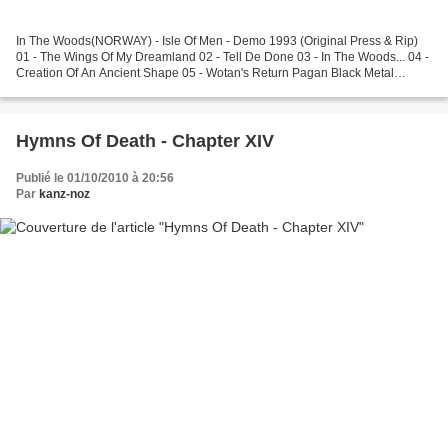
In The Woods(NORWAY) - Isle Of Men - Demo 1993 (Original Press & Rip)
01 - The Wings Of My Dreamland 02 - Tell De Done 03 - In The Woods... 04 -
Creation Of An Ancient Shape 05 - Wotan's Return Pagan Black Metal
Notenn : 08/10 http://www.megaupload.com/?d=ACYN6RMZ...
Hymns Of Death - Chapter XIV
Publié le 01/10/2010 à 20:56
Par
kanz-noz